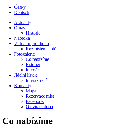
Česky
Deutsch
Aktuality
O nás
Historie
Nabídka
Virtuální prohlídka
Rozmístění stolů
Fotogalerie
Co nabízíme
Exteriér
Interiér
Jídelní lístek
Interaktivní
Kontakty
Mapa
Rezervace míst
Facebook
Otevírací doba
Co nabízíme